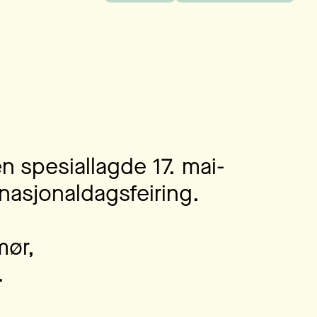
en spesiallagde 17. mai-
asjonaldagsfeiring.
mør,
.